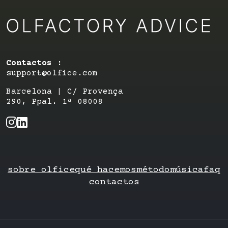
Contactos :
support@olfice.com
Barcelona | C/ Provença
290, Ppal. 1ª 08008
sobre olfice
qué hacemos
método
música
faq
contactos